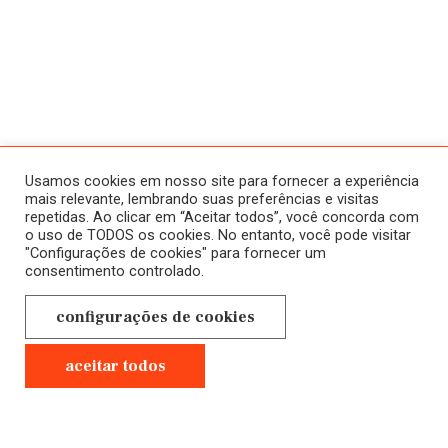
ATIVIDADES
SOBRE
HISTÓRICO
HOME
Usamos cookies em nosso site para fornecer a experiência
CURSOS
mais relevante, lembrando suas preferências e visitas
repetidas. Ao clicar em “Aceitar todos”, você concorda com
A SALA JAÚ
ONLINE
o uso de TODOS os cookies. No entanto, você pode visitar
"Configurações de cookies" para fornecer um
NOVOS
CONTATO
consentimento controlado.
EM ANDAMENTO
POLÍTICA DE
configurações de cookies
CURSOS
PRIVACIDADE
PRESENCIAIS
aceitar todos
GRAVADOS
Anterior