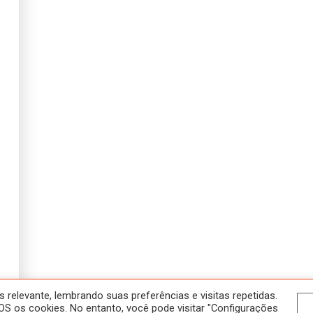
SOBRE
NOSSOS CURSOS
HOME
ATIVIDADES
A SALA JAÚ
HISTÓRICO
CONTATO
CURSOS
POLÍTICA DE PRIVACIDADE
ONLINE
NOVOS
EM ANDAMENTO
relevante, lembrando suas preferências e visitas repetidas.
S os cookies. No entanto, você pode visitar "Configurações