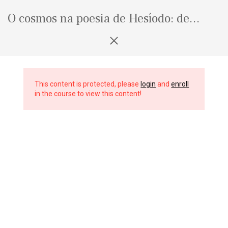
Seguir
para
O cosmos na poesia de Hesíodo: de
o
deuses, mortais e o mundo ao redor
conteúdo
Programa:
Aula 1. Os dois poemas e a
This content is protected, please
login
and
enroll
tradição cosmogônica antiga.
in the course to view this content!
Aula 2. Teogonia — I.
Aula 3. Teogonia — II.
Aula 4. Trabalhos e dias (parte
mítica).