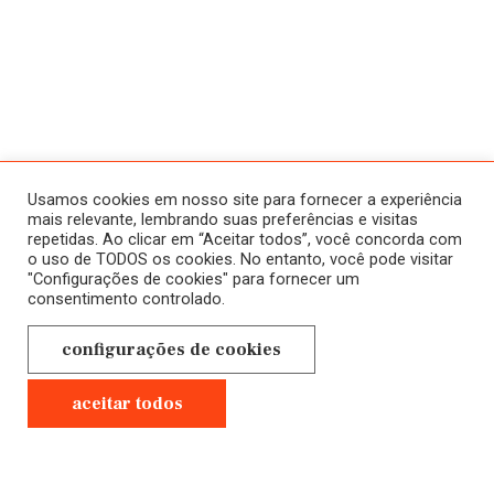
ATIVIDADES
SOBRE
HISTÓRICO
HOME
Usamos cookies em nosso site para fornecer a experiência
CURSOS
mais relevante, lembrando suas preferências e visitas
repetidas. Ao clicar em “Aceitar todos”, você concorda com
A SALA JAÚ
ONLINE
o uso de TODOS os cookies. No entanto, você pode visitar
"Configurações de cookies" para fornecer um
NOVOS
CONTATO
consentimento controlado.
EM ANDAMENTO
POLÍTICA DE
configurações de cookies
CURSOS
PRIVACIDADE
PRESENCIAIS
aceitar todos
GRAVADOS
Anterior