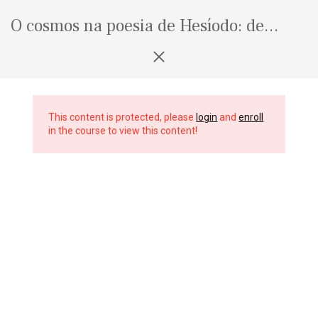
Seguir
para
O cosmos na poesia de Hesíodo: de
o
deuses, mortais e o mundo ao redor
conteúdo
Programa:
Aula 1. Os dois poemas e a
This content is protected, please
login
and
enroll
tradição cosmogônica antiga.
in the course to view this content!
Aula 2. Teogonia — I.
Aula 3. Teogonia — II.
Aula 4. Trabalhos e dias (parte
mítica).