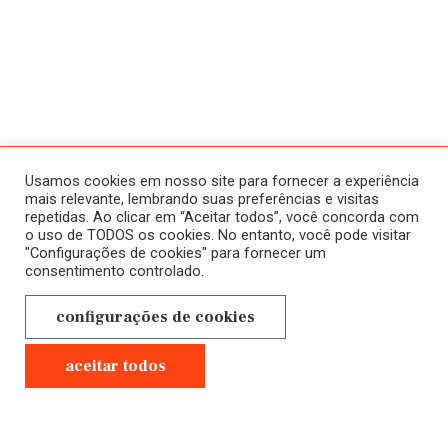
ATIVIDADES
SOBRE
HISTÓRICO
HOME
Usamos cookies em nosso site para fornecer a experiência
CURSOS
mais relevante, lembrando suas preferências e visitas
repetidas. Ao clicar em “Aceitar todos”, você concorda com
A SALA JAÚ
ONLINE
o uso de TODOS os cookies. No entanto, você pode visitar
"Configurações de cookies" para fornecer um
NOVOS
CONTATO
consentimento controlado.
EM ANDAMENTO
POLÍTICA DE
configurações de cookies
CURSOS
PRIVACIDADE
PRESENCIAIS
aceitar todos
GRAVADOS
Anterior
Próximo