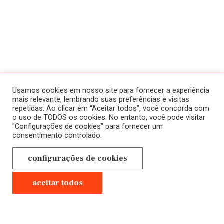
ATIVIDADES
SOBRE
HISTÓRICO
HOME
Usamos cookies em nosso site para fornecer a experiência
CURSOS
mais relevante, lembrando suas preferências e visitas
repetidas. Ao clicar em “Aceitar todos”, você concorda com
A SALA JAÚ
ONLINE
o uso de TODOS os cookies. No entanto, você pode visitar
"Configurações de cookies" para fornecer um
NOVOS
CONTATO
consentimento controlado.
EM ANDAMENTO
POLÍTICA DE
configurações de cookies
CURSOS
PRIVACIDADE
PRESENCIAIS
aceitar todos
GRAVADOS
Anterior