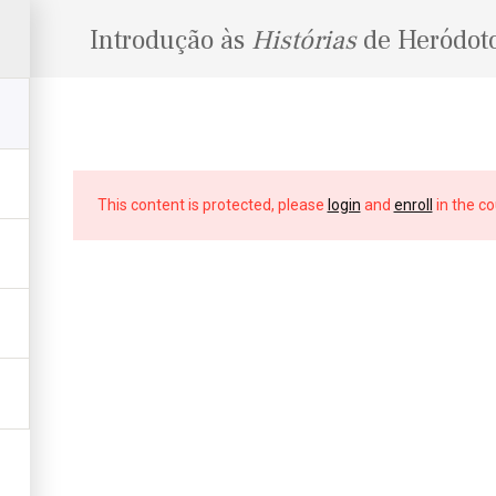
Introdução às
Histórias
de Heródoto
This content is protected, please
login
and
enroll
in the co