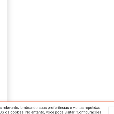
SOBRE
NOSSOS CURSOS
HOME
ATIVIDADES
A SALA JAÚ
HISTÓRICO
CONTATO
CURSOS
POLÍTICA DE PRIVACIDADE
ONLINE
NOVOS
EM ANDAMENTO
relevante, lembrando suas preferências e visitas repetidas.
S os cookies. No entanto, você pode visitar "Configurações