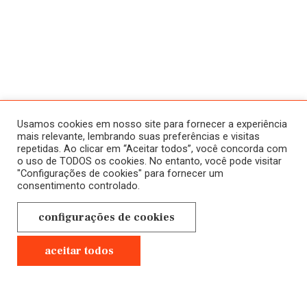
ATIVIDADES
SOBRE
HISTÓRICO
HOME
Usamos cookies em nosso site para fornecer a experiência
CURSOS
mais relevante, lembrando suas preferências e visitas
repetidas. Ao clicar em “Aceitar todos”, você concorda com
A SALA JAÚ
ONLINE
o uso de TODOS os cookies. No entanto, você pode visitar
"Configurações de cookies" para fornecer um
NOVOS
CONTATO
consentimento controlado.
EM ANDAMENTO
POLÍTICA DE
configurações de cookies
CURSOS
PRIVACIDADE
PRESENCIAIS
aceitar todos
GRAVADOS
Anterior