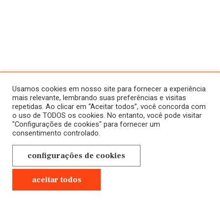
ATIVIDADES
SOBRE
HISTÓRICO
HOME
Usamos cookies em nosso site para fornecer a experiência
CURSOS
mais relevante, lembrando suas preferências e visitas
repetidas. Ao clicar em “Aceitar todos”, você concorda com
A SALA JAÚ
ONLINE
o uso de TODOS os cookies. No entanto, você pode visitar
"Configurações de cookies" para fornecer um
NOVOS
CONTATO
consentimento controlado.
EM ANDAMENTO
POLÍTICA DE
configurações de cookies
CURSOS
PRIVACIDADE
PRESENCIAIS
aceitar todos
GRAVADOS
Anterior
Próximo