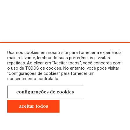
ATIVIDADES
SOBRE
HISTÓRICO
HOME
Usamos cookies em nosso site para fornecer a experiência
CURSOS
mais relevante, lembrando suas preferências e visitas
repetidas. Ao clicar em “Aceitar todos”, você concorda com
A SALA JAÚ
ONLINE
o uso de TODOS os cookies. No entanto, você pode visitar
"Configurações de cookies" para fornecer um
NOVOS
CONTATO
consentimento controlado.
EM ANDAMENTO
POLÍTICA DE
configurações de cookies
CURSOS
PRIVACIDADE
PRESENCIAIS
aceitar todos
GRAVADOS
Anterior
Próximo