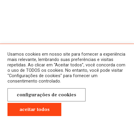
ATIVIDADES
SOBRE
HISTÓRICO
HOME
Usamos cookies em nosso site para fornecer a experiência
CURSOS
mais relevante, lembrando suas preferências e visitas
repetidas. Ao clicar em “Aceitar todos”, você concorda com
A SALA JAÚ
ONLINE
o uso de TODOS os cookies. No entanto, você pode visitar
"Configurações de cookies" para fornecer um
NOVOS
CONTATO
consentimento controlado.
EM ANDAMENTO
POLÍTICA DE
configurações de cookies
CURSOS
PRIVACIDADE
PRESENCIAIS
aceitar todos
GRAVADOS
Próximo