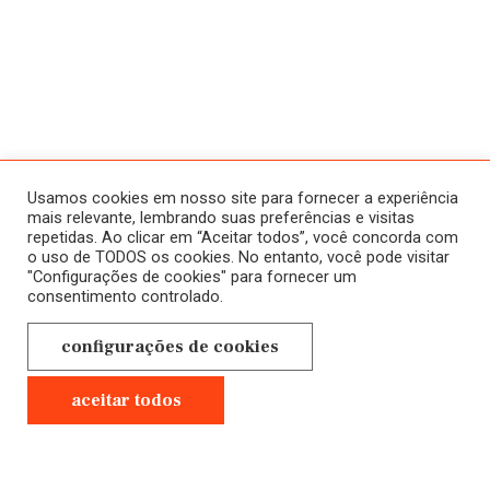
ATIVIDADES
SOBRE
HISTÓRICO
HOME
Usamos cookies em nosso site para fornecer a experiência
CURSOS
mais relevante, lembrando suas preferências e visitas
repetidas. Ao clicar em “Aceitar todos”, você concorda com
A SALA JAÚ
ONLINE
o uso de TODOS os cookies. No entanto, você pode visitar
"Configurações de cookies" para fornecer um
NOVOS
CONTATO
consentimento controlado.
EM ANDAMENTO
POLÍTICA DE
configurações de cookies
CURSOS
PRIVACIDADE
PRESENCIAIS
aceitar todos
GRAVADOS
Anterior