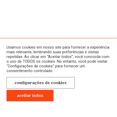
ATIVIDADES
SOBRE
HISTÓRICO
HOME
Usamos cookies em nosso site para fornecer a experiência
CURSOS
mais relevante, lembrando suas preferências e visitas
repetidas. Ao clicar em “Aceitar todos”, você concorda com
A SALA JAÚ
ONLINE
o uso de TODOS os cookies. No entanto, você pode visitar
"Configurações de cookies" para fornecer um
NOVOS
CONTATO
consentimento controlado.
EM ANDAMENTO
POLÍTICA DE
configurações de cookies
CURSOS
PRIVACIDADE
PRESENCIAIS
aceitar todos
GRAVADOS
Anterior
Próximo