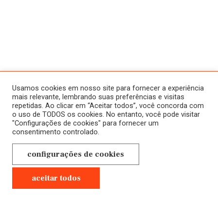
ATIVIDADES
SOBRE
HISTÓRICO
HOME
Usamos cookies em nosso site para fornecer a experiência
CURSOS
mais relevante, lembrando suas preferências e visitas
repetidas. Ao clicar em “Aceitar todos”, você concorda com
A SALA JAÚ
ONLINE
o uso de TODOS os cookies. No entanto, você pode visitar
"Configurações de cookies" para fornecer um
NOVOS
CONTATO
consentimento controlado.
EM ANDAMENTO
POLÍTICA DE
configurações de cookies
CURSOS
PRIVACIDADE
PRESENCIAIS
aceitar todos
GRAVADOS
Anterior