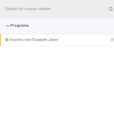
Seguir
para
o
conteúdo
Programa
Encontro com Elizabeth Jobim