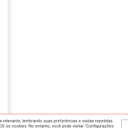
SOBRE
NOSSOS CURSOS
HOME
ATIVIDADES
A SALA JAÚ
HISTÓRICO
CONTATO
CURSOS
POLÍTICA DE PRIVACIDADE
ONLINE
NOVOS
EM ANDAMENTO
relevante, lembrando suas preferências e visitas repetidas.
S os cookies. No entanto, você pode visitar "Configurações