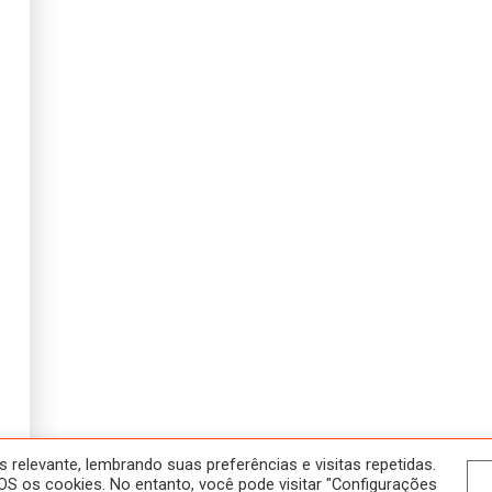
SOBRE
NOSSOS CURSOS
HOME
ATIVIDADES
A SALA JAÚ
HISTÓRICO
CONTATO
CURSOS
POLÍTICA DE PRIVACIDADE
ONLINE
NOVOS
EM ANDAMENTO
relevante, lembrando suas preferências e visitas repetidas.
S os cookies. No entanto, você pode visitar "Configurações