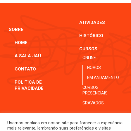
ATIVIDADES
SOBRE
HISTÓRICO
HOME
CURSOS
A SALA JAÚ
ONLINE
NOVOS
CONTATO
EM ANDAMENTO
POLÍTICA DE
CURSOS
PRIVACIDADE
PRESENCIAIS
GRAVADOS
Usamos cookies em nosso site para fornecer a experiência
mais relevante, lembrando suas preferências e visitas