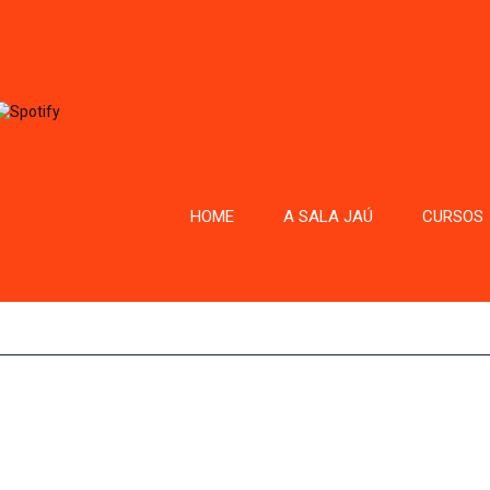
Blog
Cinema olho, 2022
ma olho, 2022
HOME
A SALA JAÚ
CURSOS
1 de julho