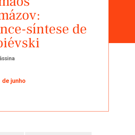
rmãos
mázov:
nce-síntese de
oiévski
ássina
 de junho