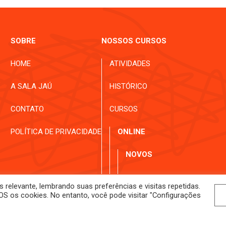
SOBRE
NOSSOS CURSOS
HOME
ATIVIDADES
A SALA JAÚ
HISTÓRICO
CONTATO
CURSOS
POLÍTICA DE PRIVACIDADE
ONLINE
NOVOS
EM ANDAMENTO
relevante, lembrando suas preferências e visitas repetidas.
S os cookies. No entanto, você pode visitar "Configurações
CURSOS PRESENCIAIS
GRAVADOS