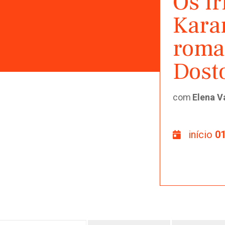
Os i
Kara
roma
Dost
com
Elena V
início
01