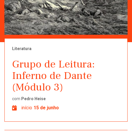
Literatura
Grupo de Leitura:
Inferno de Dante
(Módulo 3)
com
Pedro Heise
início
15 de junho