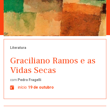
Literatura
Graciliano Ramos e as
Vidas Secas
com
Pedro Fragelli
início
19 de outubro